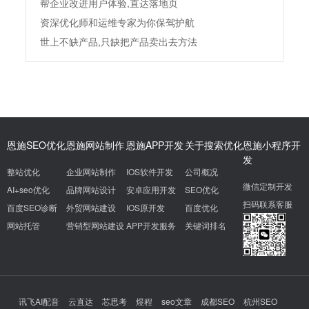
帮企业改进用户体验,直达落地页
资深优化师和运维专家为你保驾护航
世上不缺产品,只缺把产品卖出去方法
恩施SEO优化
恩施网站制作
恩施APP开发
关于搜索优化
恩施小程序开
发
整站优化
企业网站制作
IOS软件开发
公司概况
微信定制开发
AI+seo优化
品牌网站设计
安卓应用开发
SEO优化
扫码联系客服
百度SEO诊断
外贸网站建设
IOS原开发
百度优化
网站托管
营销型网站建设
APP开发服务
关键词排名
讯飞AI配音
云直达
芯思考
煜程
seo文章
成都SEO
杭州SEO